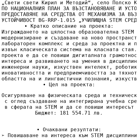
„Свети свети Кирил и Методий“, село Полско К
ПО НАЦИОНАЛНИЯ ПЛАН ЗА ВЪЗСТАНОВЯВАНЕ И УСТО
ПРЕДОСТАВЯНЕ НА СРЕДСТВА ОТ МЕХАНИЗМА ЗА ВЪЗ
УСТОЙЧИВОСТ BG-RRP-1.015 „УЧИЛИЩНА STEM СРЕД
• Кратко описание на проекта:
Изграждането на цялостна образователна STEM 
модернизиране и създаване на ново пространст
лабораторен комплекс и среда за проектна и п
извън класическата система на класната стая.
проекта е да се повиши дигиталната грамотнос
интереса и развиването на умения в дисциплин
инженерни науки, изкуствен интелект, роботик
иновативността и предприемчивостта за тяхнот
областта на и лингвистични познания, изкуств
• Цел на проекта:
Осигуряване на физическата среда и техническ
 с оглед създаване на интегрирана учебна сре
 в сферата на STEM и да се повиши интересът 
Бюджет: 181 554.71 лв.
• Очаквани резултати:
➢ Повишаване на интереса към STEM дисциплини