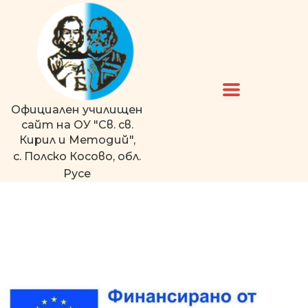
Официален училищен
сайт на ОУ "Св. св.
Кирил и Методий",
с. Полско Косово, обл.
Русе