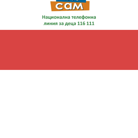
Начало
За родителите
Училищни документи
Бюджет
Контакти