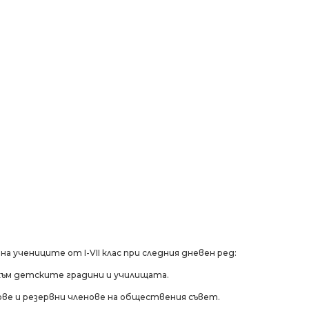
 учениците от I-VII клас при следния дневен ред:
към детските градини и училищата.
ве и резервни членове на обществения съвет.