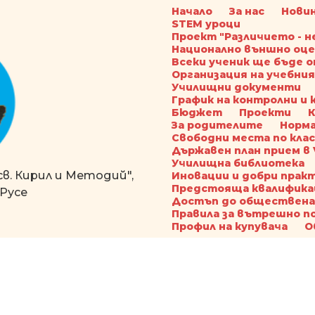
Начало
За нас
Новин
STEM уроци
Проект "Различието - н
Национално външно оц
Всеки ученик ще бъде 
Организация на учебния
Училищни документи
График на контролни и 
Бюджет
Проекти
К
За родителите
Норма
Свободни места по кла
Държавен план прием в VI
Училищна библиотека
в. Кирил и Методий",
Иновации и добри прак
Предстояща квалифика
 Русе
Достъп до обществена
Правила за вътрешно по
Профил на купувача
О