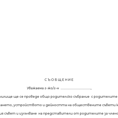
С Ъ О Б Щ Е Н И Е
Уважаема г-жо/г-н ......................................,
чилище ще се проведе общо родителско събрание с родителите на
ъздаването, устройството и дейността на обществените съвети 
ия съвет и излъчване на представители от родителите за члено